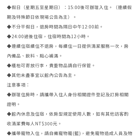
◆假日（星期五至星期日）：15:00後可辦理入住。（連續假
期及特殊節日依現場公告為主）。
◆不分平假日，退房時間為隔日中午12:00前。
◆24:00過後住宿，住宿時間為12小時。
◆連續住宿續住不退房，每續住一日提供清潔服務一次，房
內備品、飲料、點心補滿。
◆櫃枱可寄放行李，貴重物品請自行保管。
◆其他未盡事宜以館內公告為主。
注意事項：
◆辦理住房時，請攜帶入住人身份相關證件登記及訂房相關
證明。
◆館內休息及住宿，依房型規定使用人數，如有其他訪客酌
收清潔費每人NT$300元。
◆攜帶寵物入住，請自備寵物籠(籃)，避免寵物造成人員及物