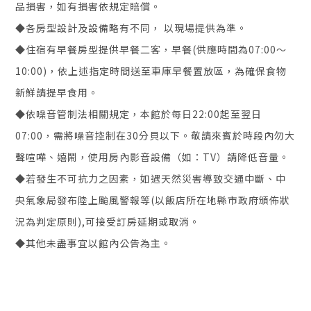
品損害，如有損害依規定賠償。
◆各房型設計及設備略有不同， 以現場提供為準。
◆住宿有早餐房型提供早餐二客，早餐(供應時間為07:00～
10:00)，依上述指定時間送至車庫早餐置放區，為確保食物
新鮮請提早食用。
◆依噪音管制法相關規定，本館於每日22:00起至翌日
07:00，需將噪音控制在30分貝以下。敬請來賓於時段內勿大
聲喧嘩、嬉鬧，使用房內影音設備（如：TV）請降低音量。
◆若發生不可抗力之因素，如遇天然災害導致交通中斷、中
央氣象局發布陸上颱風警報等(以飯店所在地縣市政府頒佈狀
況為判定原則),可接受訂房延期或取消。
◆其他未盡事宜以館內公告為主。